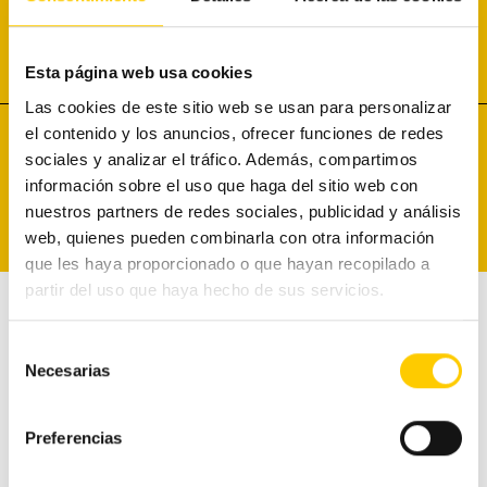
DOWNLOAD
x
Esta página web usa cookies
Descargar caso de éxito
Las cookies de este sitio web se usan para personalizar
¿Quieres ser más rentable?
el contenido y los anuncios, ofrecer funciones de redes
sociales y analizar el tráfico. Además, compartimos
¡Automatiza la gestión del efectivo y
Pollastres Pili
información sobre el uso que haga del sitio web con
reduce posibles errores humanos con
Download
nuestros partners de redes sociales, publicidad y análisis
Cashlogy!
web, quienes pueden combinarla con otra información
que les haya proporcionado o que hayan recopilado a
partir del uso que haya hecho de sus servicios.
Selección
Necesarias
¿Te interesa Cashlogy?
de
consentimiento
Preferencias