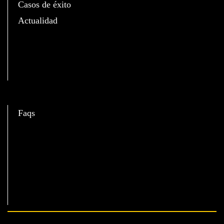
Casos de éxito
Actualidad
C
Faqs