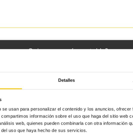
¿Te interesa Cashlogy?
¿Quieres ser más rentable?
matiza la gestión del efectivo y reduce po
errores humanos con Cashlogy!
Detalles
s
b se usan para personalizar el contenido y los anuncios, ofrecer
s, compartimos información sobre el uso que haga del sitio web 
 análisis web, quienes pueden combinarla con otra información q
r del uso que haya hecho de sus servicios.