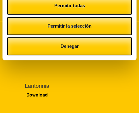
DOWNLOAD
Permitir todas
Descargar caso de éxito
Permitir la selección
Denegar
Lantonnia
Download