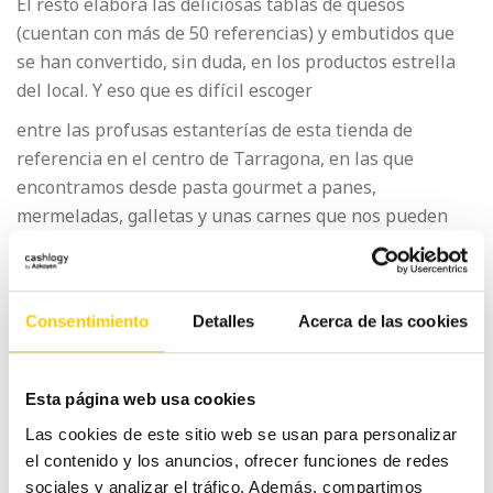
El resto elabora las deliciosas tablas de quesos
(cuentan con más de 50 referencias) y embutidos que
se han convertido, sin duda, en los productos estrella
del local. Y eso que es difícil escoger
entre las profusas estanterías de esta tienda de
referencia en el centro de Tarragona, en las que
encontramos desde pasta gourmet a panes,
mermeladas, galletas y unas carnes que nos pueden
cocinar al momento y podemos consumir en la
cafetería, además de una gran variedad de platos que
se elaboran a diario en las dependencias del
Consentimiento
Detalles
Acerca de las cookies
establecimiento.
Por todo ello, y por el compromiso del equipo con la
x
excelencia tanto en sus productos como en el trato al
Esta página web usa cookies
cliente, Cashlogy es una pieza fundamental. “Desde
Las cookies de este sitio web se usan para personalizar
¿Quieres ser más rentable?
que la tenemos hace aproximadamente un año,
el
el contenido y los anuncios, ofrecer funciones de redes
equipo está contento y la clientela también lo
sociales y analizar el tráfico. Además, compartimos