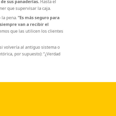
 de sus panaderías.
Hasta el
er que supervisar la caja.
ó la pena.
“Es más seguro para
siempre van a recibir el
os que las utilicen los clientes
i volvería al antiguo sistema o
etórica, por supuesto): “¿Verdad