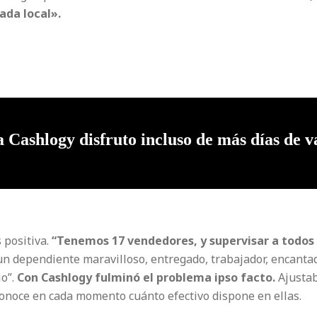
ada local».
a Cashlogy disfruto incluso de más días de v
 positiva.
“Tenemos 17 vendedores, y supervisar a todos
un dependiente maravilloso, entregado, trabajador, encantad
io”.
Con Cashlogy fulminó el problema ipso facto.
Ajustab
conoce en cada momento cuánto efectivo dispone en ellas.