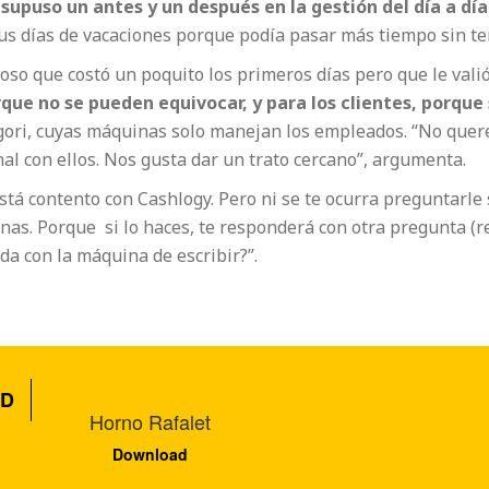
supuso un antes y un después en la gestión del día a día
s días de vacaciones porque podía pasar más tiempo sin ten
oso que costó un poquito los primeros días pero que le vali
que no se pueden equivocar, y para los clientes, porque 
gori, cuyas máquinas solo manejan los empleados. “No querem
nal con ellos. Nos gusta dar un trato cercano”, argumenta.
stá contento con Cashlogy. Pero ni se te ocurra preguntarle s
inas. Porque si lo haces, te responderá con otra pregunta (r
da con la máquina de escribir?”.
D
Horno Rafalet
Download