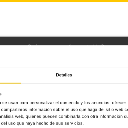
¿Te interesa Cashlogy?
¿Quieres ser más rentable?
matiza la gestión del efectivo y reduce po
errores humanos con Cashlogy!
Detalles
s
b se usan para personalizar el contenido y los anuncios, ofrecer
s, compartimos información sobre el uso que haga del sitio web 
 análisis web, quienes pueden combinarla con otra información q
r del uso que haya hecho de sus servicios.