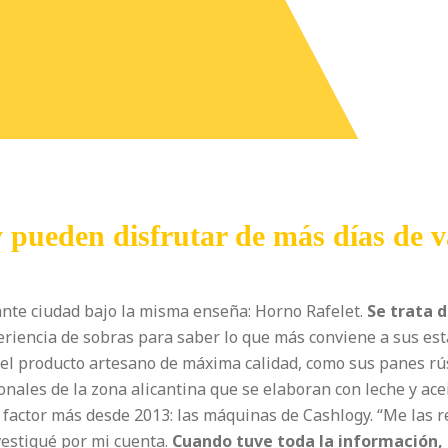
 pueden disfrutar de más días de v
ante ciudad bajo la misma enseña: Horno Rafelet.
Se trata 
periencia de sobras para saber lo que más conviene a sus est
 y el producto artesano de máxima calidad, como sus panes r
onales de la zona alicantina que se elaboran con leche y ace
 factor más desde 2013: las máquinas de Cashlogy. “Me las 
vestigué por mi cuenta.
Cuando tuve toda la información, 